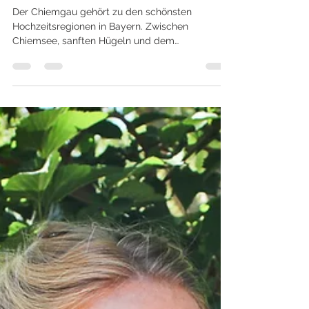
& See
Der Chiemgau gehört zu den schönsten
Hochzeitsregionen in Bayern. Zwischen
Chiemsee, sanften Hügeln und dem
Alpenpanorama entstehen Hochzeiten mit ganz
besonderer Atmosphäre. Ob freie Trauung am
See, Almhochzeit in den Bergen oder Feier auf
einem historischen Gutshof – der Chiemgau
bietet unzählige Möglichkeiten, euren Tag
unvergesslich zu machen.