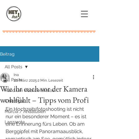
Beitrag
All Posts
Ina
All Posts
20. März 2025
2 Min. Lesezeit
Wie ihr euch vor der Kamera
Rund um Hochzeitsfotos
wohlfühlt – Tipps vom Profi
Chiemgau
Ein Hochzeitsfotoshooting ist nicht 
Murcia / Andalusien
nur ein besonderer Moment – es ist 
Lanzarote
eine Erinnerung fürs Leben. Ob am 
Berggipfel mit Panoramaausblick, 
romantisch am See, gemütlich indoor 