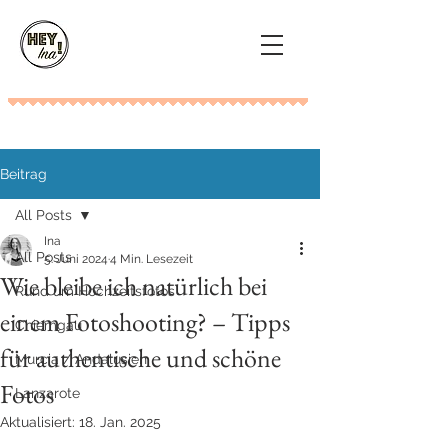
Beitrag
All Posts
Ina
All Posts
5. Juni 2024
4 Min. Lesezeit
Wie bleibe ich natürlich bei
Rund um Hochzeitsfotos
einem Fotoshooting? – Tipps
Chiemgau
für authentische und schöne
Murcia / Andalusien
Fotos
Lanzarote
Aktualisiert:
18. Jan. 2025