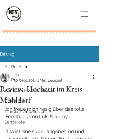
Beitrag
All Posts
Ina
All Posts
30. Sept. 2024
1 Min. Lesezeit
Review: Hochzeit im Kreis
Rund um Hochzeitsfotos
Mühldorf
Chiemgau
Ich freue mich riesig über das tolle 
Murcia / Andalusien
Feedback von Luki & Romy:
Lanzarote
"Ina ist eine super angenehme und 
unkomplizierte Fotografin, die ein sehr 